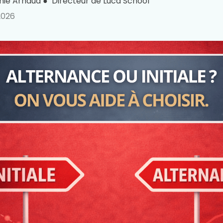
mie Arnaud
●
Directeur de Luca School
2026