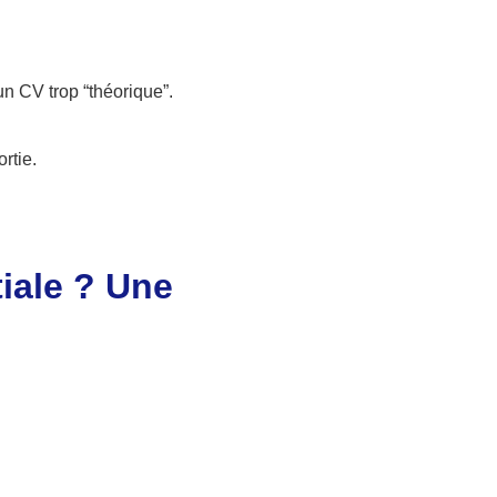
 un CV trop “théorique”.
ortie.
iale ? Une