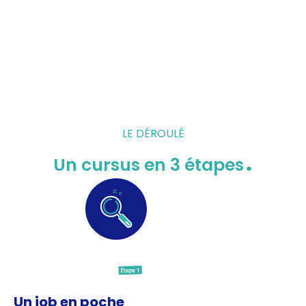
LE DÉROULÉ
.
Un cursus en 3 étapes
L
b
Un job en poche